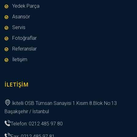
Yedek Parça
Asansör
Servis
Fotoğraflar
Referanslar
İletişim
İLETIŞIM
İkitelli OSB Tümsan Sanayisi 1.Kısım 8.Blok No:13
Başakşehir / İstanbul
Telefon: 0212 485 97 80
Fax: 0212 485 97 81