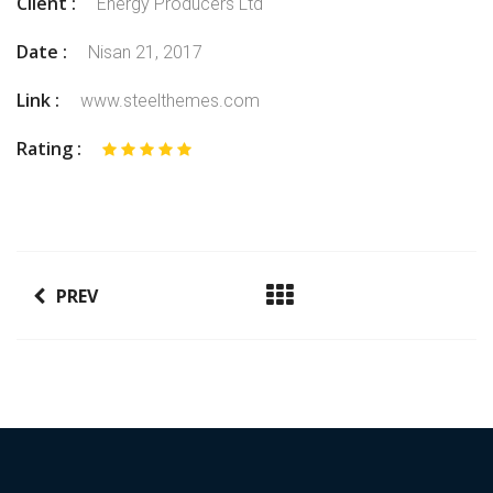
Client :
Energy Producers Ltd
Date :
Nisan 21, 2017
Link :
www.steelthemes.com
Rating :
PREV