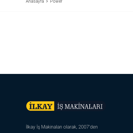
Anasayfa
Power
İlkay İş Makinaları olarak, 2007’den