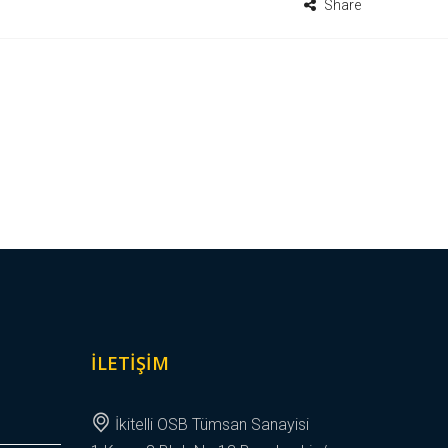
Share
İLETIŞIM
İkitelli OSB Tümsan Sanayisi